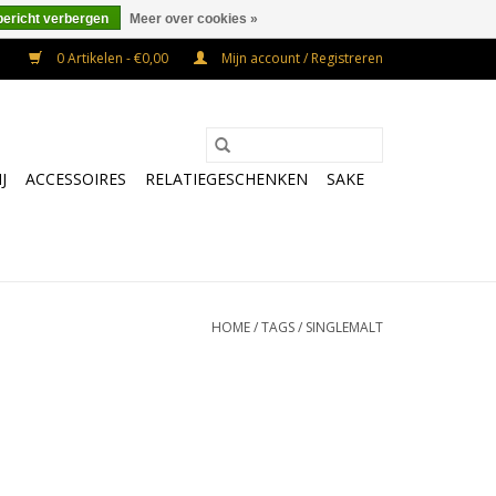
bericht verbergen
Meer over cookies »
0 Artikelen - €0,00
Mijn account / Registreren
J
ACCESSOIRES
RELATIEGESCHENKEN
SAKE
HOME
/
TAGS
/
SINGLEMALT