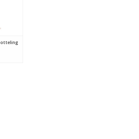
naar zijn
beltown.
otteling