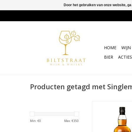
Door het gebruiken van onze website, ga
HOME
WIJN
BIER
ACTIES
Producten getagd met Single
Met zijn mooie wa
gloed geeft de 21 ye
Springbank je een ro
Min: €
0
Max: €
350
ongelofelijke complex
de invloede van de 