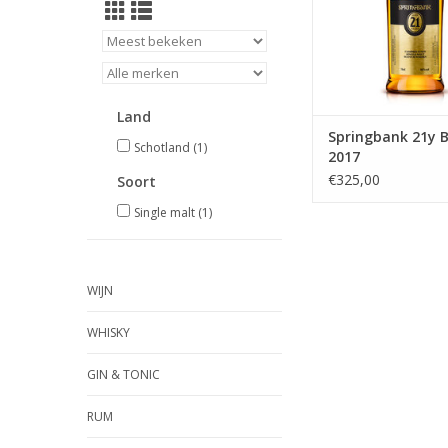
deze whisky je mee 
geboortestad Camp
Land
Springbank 21y B
Schotland
(1)
2017
€325,00
Soort
Single malt
(1)
WIJN
WHISKY
GIN & TONIC
RUM