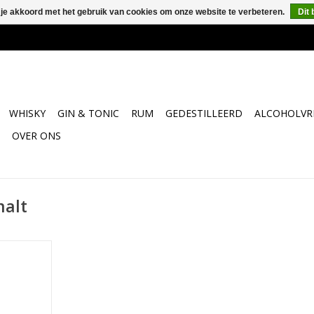
 je akkoord met het gebruik van cookies om onze website te verbeteren.
Dit 
WHISKY
GIN & TONIC
RUM
GEDESTILLEERD
ALCOHOLVRI
OVER ONS
malt
rme goude
ar old van
migheid en
iteit. Met
zee neemt