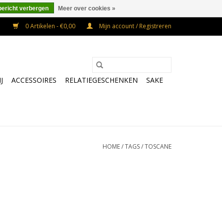
bericht verbergen
Meer over cookies »
0 Artikelen - €0,00
Mijn account / Registreren
J
ACCESSOIRES
RELATIEGESCHENKEN
SAKE
HOME
/
TAGS
/
TOSCANE