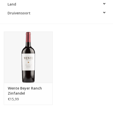
Land
Accessoires
Druivensoort
Relatiegeschenken
Sake
Bier
Acties
Over ons
Wente Beyer Ranch
Zinfandel
€15,99