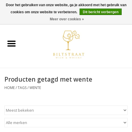
Door het gebruiken van onze website, ga je akkoord met het gebruik van
cookies om onze website te verbeteren.
Dit bericht verbergen
0 Artikelen - €0,00
Meer over cookies »
Home
Wijn
Whisky
Producten getagd met wente
Gin & Tonic
HOME
/
TAGS
/
WENTE
Rum
Gedestilleerd
Alcoholvrij