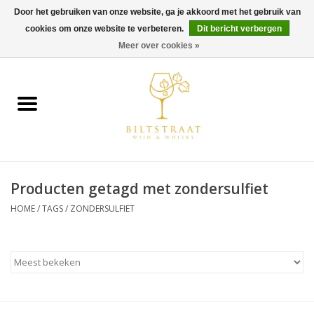
Door het gebruiken van onze website, ga je akkoord met het gebruik van
cookies om onze website te verbeteren.
Dit bericht verbergen
0 Artikelen - €0,00
Meer over cookies »
Home
Wijn
Whisky
Producten getagd met zondersulfiet
Gin & Tonic
HOME
/
TAGS
/
ZONDERSULFIET
Rum
Gedestilleerd
Alcoholvrij