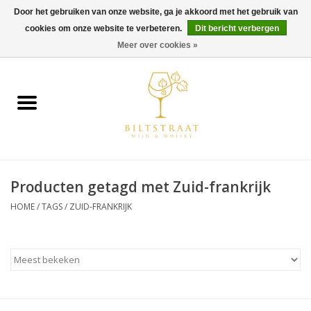
Door het gebruiken van onze website, ga je akkoord met het gebruik van
cookies om onze website te verbeteren.
Dit bericht verbergen
0 Artikelen - €0,00
Meer over cookies »
Home
Wijn
Whisky
Producten getagd met Zuid-frankrijk
Gin & Tonic
HOME
/
TAGS
/
ZUID-FRANKRIJK
Rum
Gedestilleerd
Alcoholvrij