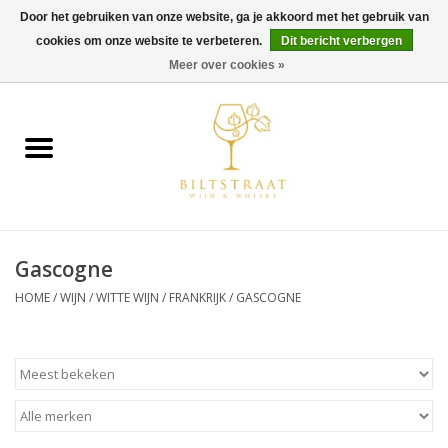
Door het gebruiken van onze website, ga je akkoord met het gebruik van
cookies om onze website te verbeteren.
Dit bericht verbergen
0 Artikelen - €0,00
Meer over cookies »
Home
Wijn
Whisky
Gascogne
Gin & Tonic
HOME
/
WIJN
/
WITTE WIJN
/
FRANKRIJK
/
GASCOGNE
Rum
Gedestilleerd
Alcoholvrij