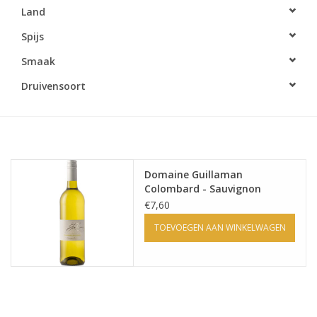
Land
Accessoires
Spijs
Smaak
Relatiegeschenken
Druivensoort
Sake
Bier
Domaine Guillaman
Acties
Colombard - Sauvignon
€7,60
Over ons
TOEVOEGEN AAN WINKELWAGEN