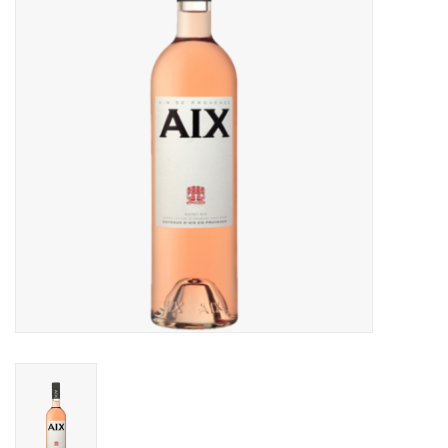
Accessoires
Relatiegeschenken
Sake
Bier
Acties
Over ons