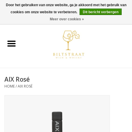
Door het gebruiken van onze website, ga je akkoord met het gebruik van
cookies om onze website te verbeteren.
Dit bericht verbergen
0 Artikelen - €0,00
Meer over cookies »
Home
Wijn
Whisky
AIX Rosé
Gin & Tonic
HOME
/
AIX ROSÉ
Rum
Gedestilleerd
Alcoholvrij