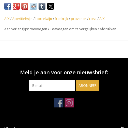
Land: Frankrijk
AIX
/
Aperitiefwijn
/
borrelwijn
/
frankrijk
/
provence
/
rose
/
AIX
Omschrijving:
Aan verlanglijst toevoegen
/
Toevoegen om te vergelijken
/
Afdrukken
AIX Rosé biedt stijlvolle tonen van bloemen, watermeloen en
aardbeien in een heldere, levendige, pure stijl met een medium
tot lichte body. Deze perfect doordrinkbare rosé is moeilijk te
weerstaan.
Meld je aan voor onze nieuwsbrief:
Kleur:
Rosé
ABONNEER
Geur:
Fruitige geur van bosaardbeien en framboos met een licht
kruidig hintje.