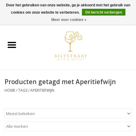
Door het gebruiken van onze website, ga je akkoord met het gebruik van
cookies om onze website te verbeteren.
Dit bericht verbergen
0 Artikelen - €0,00
Meer over cookies »
Home
Wijn
Whisky
Producten getagd met Aperitiefwijn
Gin & Tonic
HOME
/
TAGS
/
APERITIEFWIJN
Rum
Gedestilleerd
Alcoholvrij