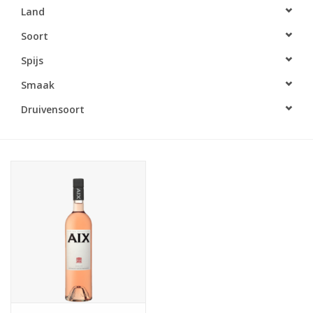
Land
Accessoires
Soort
Spijs
Relatiegeschenken
Smaak
Sake
Druivensoort
Bier
Acties
Over ons