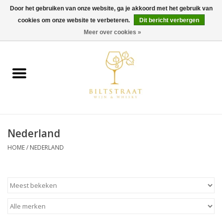
Door het gebruiken van onze website, ga je akkoord met het gebruik van
cookies om onze website te verbeteren.
Dit bericht verbergen
0 Artikelen - €0,00
Meer over cookies »
Home
Wijn
Whisky
Nederland
Gin & Tonic
HOME
/
NEDERLAND
Rum
Gedestilleerd
Alcoholvrij