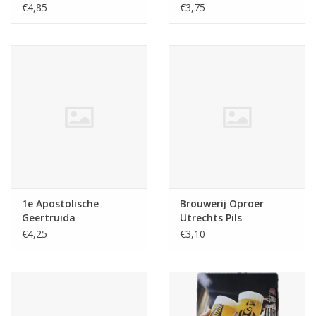
Libertatia
(glutenvrij)
€4,85
€3,75
1e Apostolische
Brouwerij Oproer
Geertruida
Utrechts Pils
€4,25
€3,10