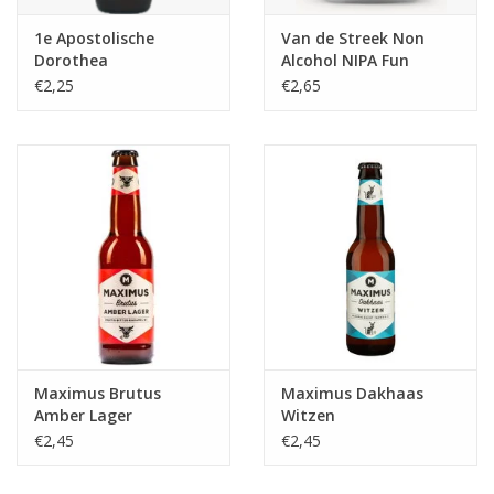
1e Apostolische
Van de Streek Non
Dorothea
Alcohol NIPA Fun
House
€2,25
€2,65
Maximus Brutus
Maximus Dakhaas
Amber Lager
Witzen
€2,45
€2,45