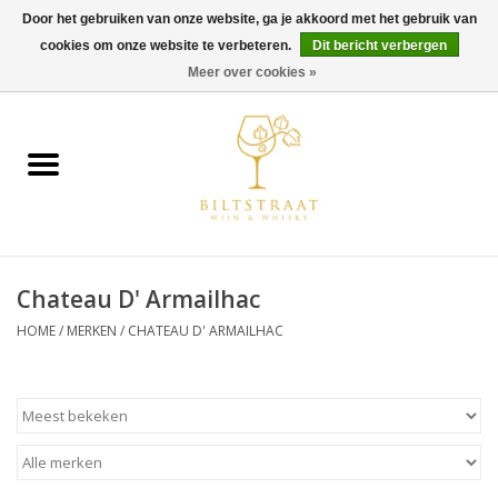
Door het gebruiken van onze website, ga je akkoord met het gebruik van
cookies om onze website te verbeteren.
Dit bericht verbergen
0 Artikelen - €0,00
Meer over cookies »
Home
Wijn
Whisky
Chateau D' Armailhac
Gin & Tonic
HOME
/
MERKEN
/
CHATEAU D' ARMAILHAC
Rum
Gedestilleerd
Alcoholvrij