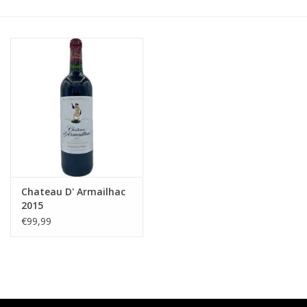
Accessoires
Relatiegeschenken
Sake
Bier
Acties
Chateau D' Armailhac
2015
Over ons
€99,99