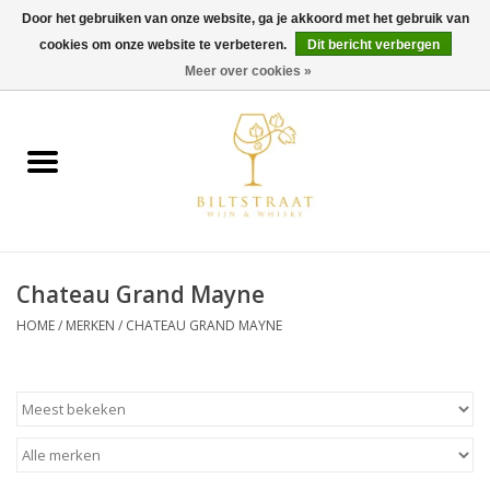
Door het gebruiken van onze website, ga je akkoord met het gebruik van
cookies om onze website te verbeteren.
Dit bericht verbergen
0 Artikelen - €0,00
Meer over cookies »
Home
Wijn
Whisky
Chateau Grand Mayne
Gin & Tonic
HOME
/
MERKEN
/
CHATEAU GRAND MAYNE
Rum
Gedestilleerd
Alcoholvrij