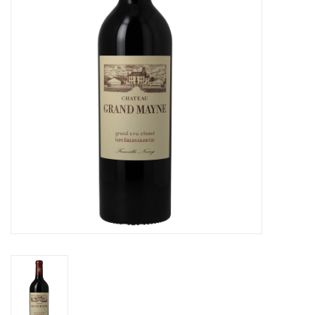
Accessoires
Relatiegeschenken
Sake
Bier
Acties
Over ons