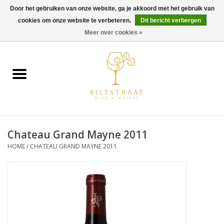
Door het gebruiken van onze website, ga je akkoord met het gebruik van
cookies om onze website te verbeteren.
Dit bericht verbergen
0 Artikelen - €0,00
Meer over cookies »
Home
Wijn
Whisky
Chateau Grand Mayne 2011
Gin & Tonic
HOME
/
CHATEAU GRAND MAYNE 2011
Rum
Gedestilleerd
Alcoholvrij