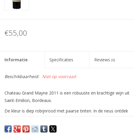
€55,00
Informatie
Specificaties
Reviews
(0)
Beschikbaarheid:
Niet op voorraad
Chateau Grand Mayne 2011 is een robuuste en krachtige wijn uit
Saint-Emilion, Bordeaux.
De kleur is diep robijnrood met paarse tinten. In de neus ontdek
je aroma's van zwarte bessen, rijpe pruimen en een vleugje
vanille en cederhout. In de mond is de wijn vol en krachtig, met
stevige tannines en een evenwichtige zuurgraad. De smaak is