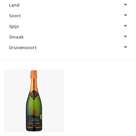
Land
Accessoires
Soort
Spijs
Relatiegeschenken
Smaak
Sake
Druivensoort
Bier
Acties
Over ons