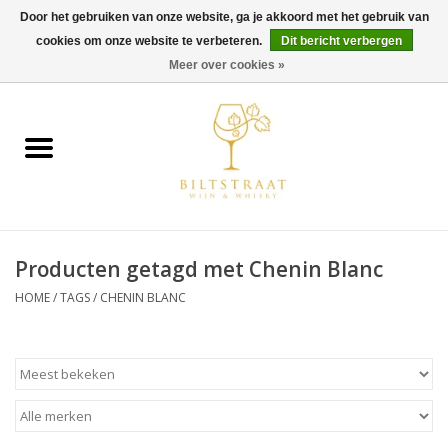
Door het gebruiken van onze website, ga je akkoord met het gebruik van
cookies om onze website te verbeteren.
Dit bericht verbergen
0 Artikelen - €0,00
Meer over cookies »
Home
Wijn
Whisky
Producten getagd met Chenin Blanc
Gin & Tonic
HOME
/
TAGS
/
CHENIN BLANC
Rum
Gedestilleerd
Alcoholvrij