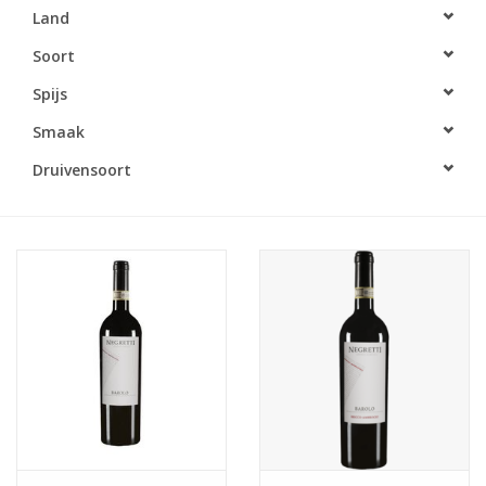
Land
Accessoires
Soort
Spijs
Relatiegeschenken
Smaak
Sake
Druivensoort
Bier
Acties
Over ons