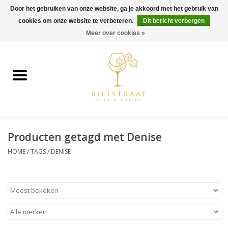
Door het gebruiken van onze website, ga je akkoord met het gebruik van
cookies om onze website te verbeteren.
Dit bericht verbergen
0 Artikelen - €0,00
Meer over cookies »
Home
Wijn
Whisky
Producten getagd met Denise
Gin & Tonic
HOME
/
TAGS
/
DENISE
Rum
Gedestilleerd
Alcoholvrij