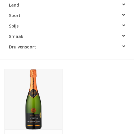
Land
Accessoires
Soort
Spijs
Relatiegeschenken
Smaak
Sake
Druivensoort
Bier
Acties
Over ons