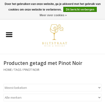
Door het gebruiken van onze website, ga je akkoord met het gebruik van
cookies om onze website te verbeteren.
Dit bericht verbergen
0 Artikelen - €0,00
Meer over cookies »
Home
Wijn
Whisky
Producten getagd met Pinot Noir
Gin & Tonic
HOME
/
TAGS
/
PINOT NOIR
Rum
Gedestilleerd
Alcoholvrij