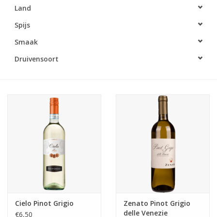
Land
Accessoires
Spijs
Smaak
Relatiegeschenken
Druivensoort
Sake
Bier
Acties
Over ons
Cielo Pinot Grigio
Zenato Pinot Grigio
delle Venezie
€6,50