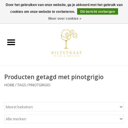
Door het gebruiken van onze website, ga je akkoord met het gebruik van
cookies om onze website te verbeteren.
Dit bericht verbergen
0 Artikelen - €0,00
Meer over cookies »
Home
Wijn
Whisky
Producten getagd met pinotgrigio
Gin & Tonic
HOME
/
TAGS
/
PINOTGRIGIO
Rum
Gedestilleerd
Alcoholvrij