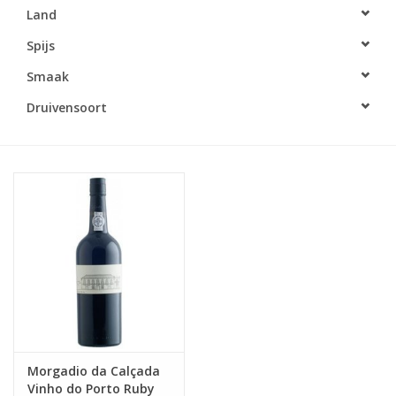
Land
Accessoires
Spijs
Smaak
Relatiegeschenken
Druivensoort
Sake
Bier
Acties
Over ons
Morgadio da Calçada
Vinho do Porto Ruby