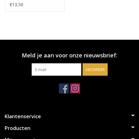
Reserve 0,35
€13,50
Meld je aan voor onze nieuwsbrief:
ABONNEER
Klantenservice
Producten