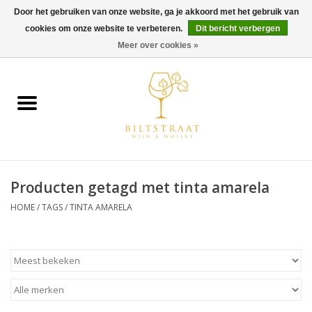
Door het gebruiken van onze website, ga je akkoord met het gebruik van
cookies om onze website te verbeteren.
Dit bericht verbergen
0 Artikelen - €0,00
Meer over cookies »
Home
Wijn
Whisky
Producten getagd met tinta amarela
Gin & Tonic
HOME
/
TAGS
/
TINTA AMARELA
Rum
Gedestilleerd
Alcoholvrij