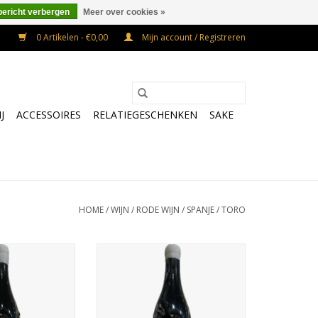
bericht verbergen
Meer over cookies »
0 Artikelen - €0,00
Mijn account / Registreren
J
ACCESSOIRES
RELATIEGESCHENKEN
SAKE
HOME
/
WIJN
/
RODE WIJN
/
SPANJE
/
TORO
 Verdot uit Toro
Krachtige Tinta de Toro met rijpe
t, zwarte peper,
zwarte kersen, bramen, kruidige
s en een lange
tonen en een lange, warme
 afdronk.
afdronk.
N WINKELWAGEN
TOEVOEGEN AAN WINKELWAGEN