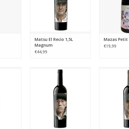
NKELWAGEN
Matsu El Recio 1,5L
Mazas Petit
Magnum
€19,99
€44,99
mond, rijk,
De wijn is vol in de mond, rijk,
Matsu El Recio
it en ronde
kruidig met rood fruit en ronde
Tinto de Toro, 
r een lange
tannines, gevolgd door een lange
van Tempra
aarin het
complexe afdronk waarin het
wijngebied Tor
combineert
rijpe fruit prachtig combineert
wijnstokken met
ttonen.
met de zachte houttonen.
meer dan 5
ationaal- en
Een unieke wijn, die nationaal- en
TOEVOEGEN AA
l vele
internationaal al vele
n
bekroningen
TOEVOEGEN AAN WINKELWAGEN