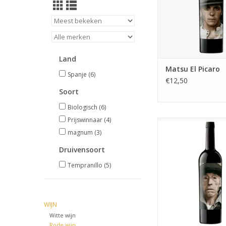
TOEVOEGEN AAN WI
Land
Matsu El Picaro
Spanje
(6)
€12,50
Soort
Biologisch
(6)
Prijswinnaar
(4)
De wijn is vol in de 
magnum
(3)
kruidig met rood fru
tannines, gevolgd doo
Druivensoort
complexe afdronk w
rijpe fruit prachtig 
Tempranillo
(5)
met de zachte hou
Een unieke wijn, die n
internationaal a
bekroninge
WIJN
Witte wijn
Rode wijn