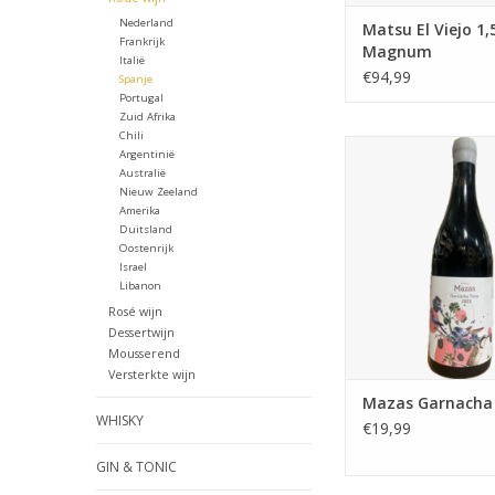
Nederland
Matsu El Viejo 1,
Frankrijk
Magnum
Italië
€94,99
Spanje
Portugal
Zuid Afrika
Chili
Sappige Spaanse Ga
Argentinië
rijpe kersen, brame
Australië
tannines en een kruid
Nieuw Zeeland
Amerika
TOEVOEGEN AAN WI
Duitsland
Oostenrijk
Israel
Libanon
Rosé wijn
Dessertwijn
Mousserend
Versterkte wijn
Mazas Garnacha
WHISKY
€19,99
GIN & TONIC