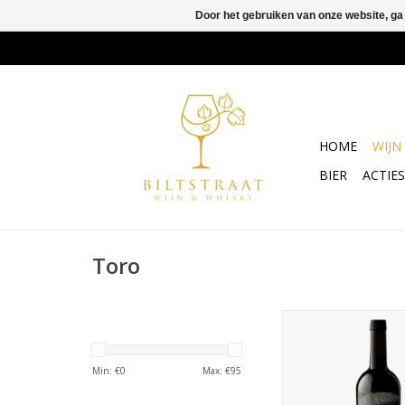
Door het gebruiken van onze website, ga
HOME
WIJN
BIER
ACTIES
Toro
De smaak is fris, c
heerlijke fruitige ton
fruit met lichte tonen
Min: €
0
Max: €
95
kruidigheid, gevolg
soepele rijke lange