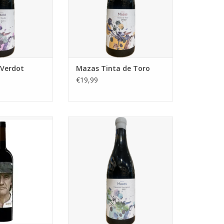
 Verdot
Mazas Tinta de Toro
€19,99
 is gemaakt van
Krachtige Spaanse Cabernet
de lokale variant
Sauvignon met cassis, bramen,
nillo in het
kruidige tonen en een volle,
o, afkomstig van
zachte afdronk.
 een leeftijd van
TOEVOEGEN AAN WINKELWAGEN
0 jaar oud.
N WINKELWAGEN