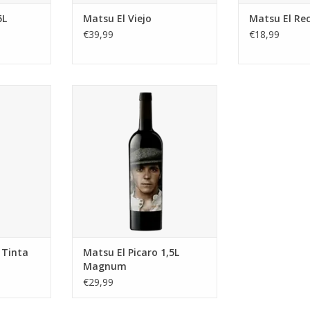
5L
Matsu El Viejo
Matsu El Rec
€39,99
€18,99
rnacha met
De smaak is fris, complex met
n, zachte
heerlijke fruitige tonen van zwart
ige afdronk.
fruit met lichte tonen van hout en
kruidigheid, gevolgd door een
NKELWAGEN
soepele rijke lange afdronk.
 Tinta
Matsu El Picaro 1,5L
Magnum
€29,99