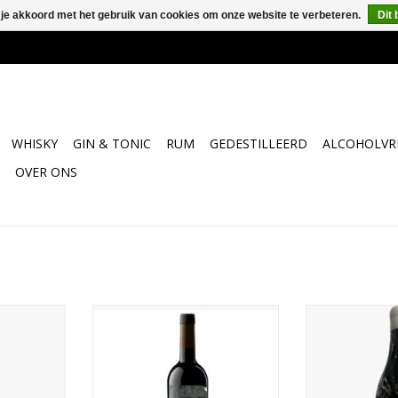
 je akkoord met het gebruik van cookies om onze website te verbeteren.
Dit 
WHISKY
GIN & TONIC
RUM
GEDESTILLEERD
ALCOHOLVRI
OVER ONS
omplex met
De smaak is rond, vol en krachtig
Krachtige Petit
en van zwart
met een zijdezachte lange
met donker frui
 van hout en
afdronk.
rijpe tannine
d door een
kruidige
 afdronk.
TOEVOEGEN AA